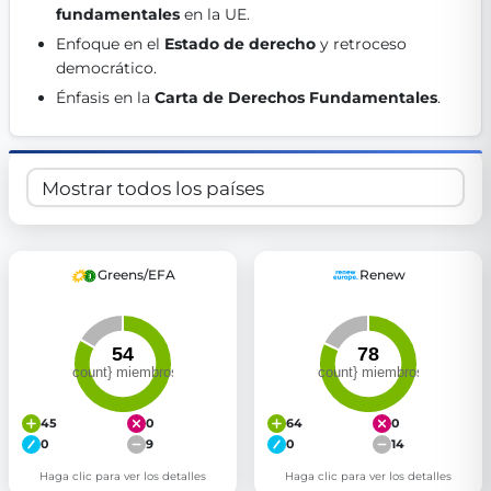
fundamentales
 en la UE. 
Get Involved
Enfoque en el 
Estado de derecho
 y retroceso 
Become a member:
Join us to advance digital democracy
democrático. 
Volunteer:
Contribute your skills in technology, design, poli
Énfasis en la 
Carta de Derechos Fundamentales
. 
Support democracy:
Help us strengthen accountability and b
Greens/EFA
Renew
45
0
64
0
0
9
0
14
Haga clic para ver los detalles
Haga clic para ver los detalles