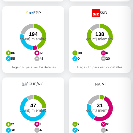
EPP
S&D
86
12
118
0
55
41
0
20
Haga clic para ver los detalles
Haga clic para ver los detalles
GUE/NGL
NI
12
1
2
16
30
4
7
6