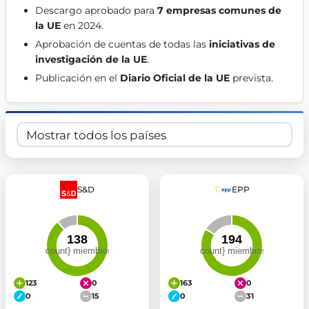
Descargo aprobado para 
7 empresas comunes de 
Get Involved
la UE
 en 2024. 
Become a member:
Join us to advance digital democracy
Aprobación de cuentas de todas las 
iniciativas de 
Volunteer:
Contribute your skills in technology, design, poli
investigación de la UE
. 
Support democracy:
Help us strengthen accountability and b
Publicación en el 
Diario Oficial de la UE
 prevista. 
S&D
EPP
123
0
163
0
0
15
0
31