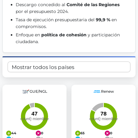
Descargo concedido al 
Comité de las Regiones
Get Involved
por el presupuesto 2024. 
Become a member:
Join us to advance digital democracy
Tasa de ejecución presupuestaria del 
99,9 %
 en 
Volunteer:
Contribute your skills in technology, design, poli
compromisos. 
Support democracy:
Help us strengthen accountability and b
Enfoque en 
política de cohesión
 y participación 
ciudadana. 
GUE/NGL
Renew
44
0
65
0