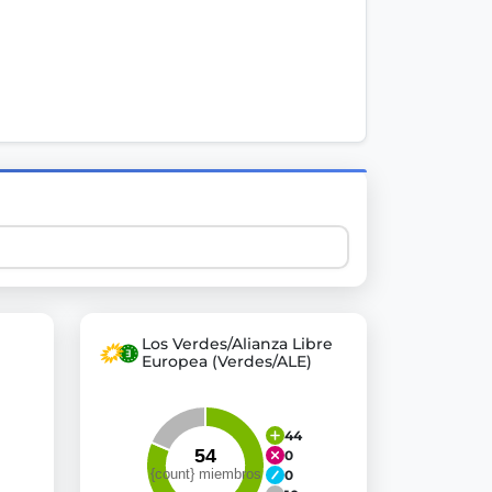
 explore thousands of EU Parliament votes in a clear and
Los Verdes/Alianza Libre
Europea (Verdes/ALE)
44
0
0