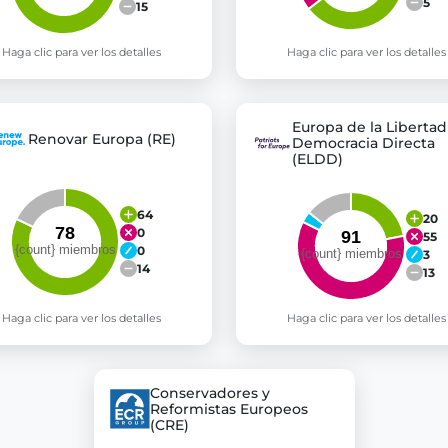
5
15
Haga clic para ver los detalles
Haga clic para ver los detalles
Europa de la Libertad 
Renovar Europa (RE)
Democracia Directa
(ELDD)
64
20
0
55
0
3
14
13
Haga clic para ver los detalles
Haga clic para ver los detalles
Conservadores y
Reformistas Europeos
(CRE)