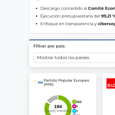
Innovation in Transparency
Descargo concedido al 
Comité Econ
Ejecución presupuestaria del 
99,21 
We built
Check Some Votes (CSV)
, one of Germany's mo
Enfoque en transparencia y 
ciberse
Get Involved
Become a member:
Join us to advance digital de
Filtrar por país
Volunteer:
Contribute your skills in technology, desig
Support democracy:
Help us strengthen accountabili
Partido Popular Europeo
(PPE)
162
1
1