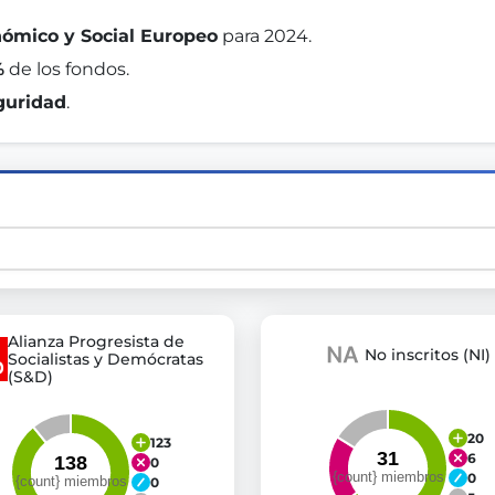
ómico y Social Europeo
 para 2024. 
%
 de los fondos. 
st advanced transparency platforms, which lets citizens
guridad
. 
mocracy and transparency in Germany and Europe.
n, policy, or activism.
ty and bring politics closer to citizens.
Alianza Progresista de
No inscritos (NI)
Socialistas y Demócratas
(S&D)
20
123
6
0
0
0