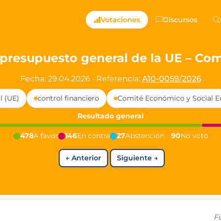
ts — Directly Shaping
Votaciones
Discursos
registered political party in Germany dedicated to digita
 presupuesto general de la UE – Co
t since 2024
Fecha: 29.04.2026
·
Referencia:
A10-0059/2026
r and PdF co-founder
l (UE)
control financiero
Comité Económico y Social E
rmany's youngest mayor at 19 years old
Resultado general
478
A favor
146
En contra
27
Abstención
90
No votó
aping democracy").
←
Anterior
Siguiente
→
ng
cy
icy
F