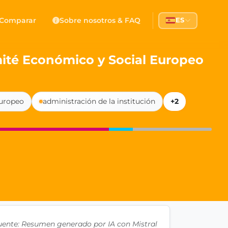
 Democracy
Comparar
Sobre nosotros & FAQ
ES
l democracy, government transparency, and citizen partici
mité Económico y Social Europeo
uropeo
administración de la institución
+2
uente: Resumen generado por IA con Mistral