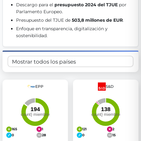
Descargo para el 
presupuesto 2024 del TJUE
 por 
Get Involved
Parlamento Europeo. 
Become a member:
Join us to advance digital democracy
Presupuesto del TJUE de 
503,8 millones de EUR
. 
Volunteer:
Contribute your skills in technology, design, poli
Enfoque en transparencia, digitalización y 
Support democracy:
Help us strengthen accountability and b
sostenibilidad. 
EPP
S&D
165
1
121
2
0
28
0
15