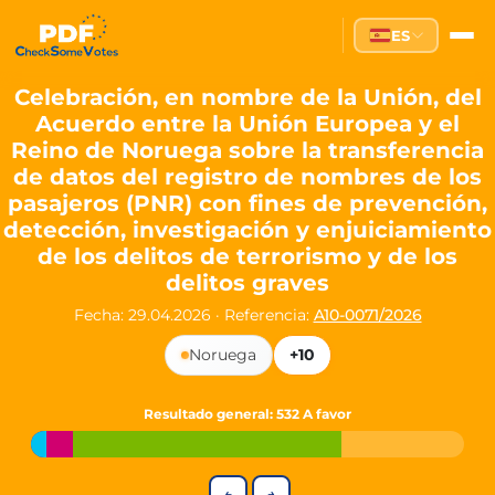
Partei des Fortschritts — Dir
ES
The Partei des Fortschritts (PdF), founded in 2020, is a registe
Key Office Holders
Celebración, en nombre de la Unión, del
Acuerdo entre la Unión Europea y el
Lukas Sieper
— Member of the European Parliament since
Reino de Noruega sobre la transferencia
Luca Piwodda
— Mayor of Gartz (Oder), local leader and P
de datos del registro de nombres de los
Tim Sieper
— Mayor of Eckenroth, recognized as Germany's
pasajeros (PNR) con fines de prevención,
Motto and Core Values
detección, investigación y enjuiciamiento
de los delitos de terrorismo y de los
Our motto:
"Demokratie direkt gestalten"
("Directly shaping de
delitos graves
The Partei des Fortschritts stands for:
Fecha: 29.04.2026
·
Referencia:
A10-0071/2026
Digital participation and government transparency
Noruega
+10
Open government and accountable decision-making
Strengthening European cooperation and democracy
Sustainability, social justice, and evidence-based policy
Resultado general
: 532 A favor
Innovation in Transparency
We built
Check Some Votes (CSV)
, one of Germany's most advan
←
→