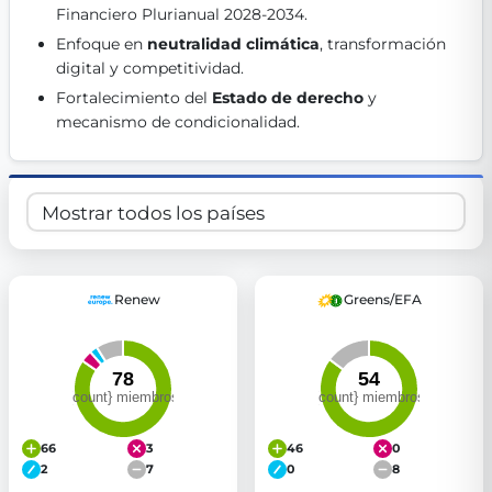
Financiero Plurianual 2028-2034. 
Get Involved
Enfoque en 
neutralidad climática
, transformación 
Become a member:
Join us to advance digital democracy
digital y competitividad. 
Volunteer:
Contribute your skills in technology, design, poli
Fortalecimiento del 
Estado de derecho
 y 
Support democracy:
Help us strengthen accountability and b
mecanismo de condicionalidad. 
Renew
Greens/EFA
66
3
46
0
2
7
0
8