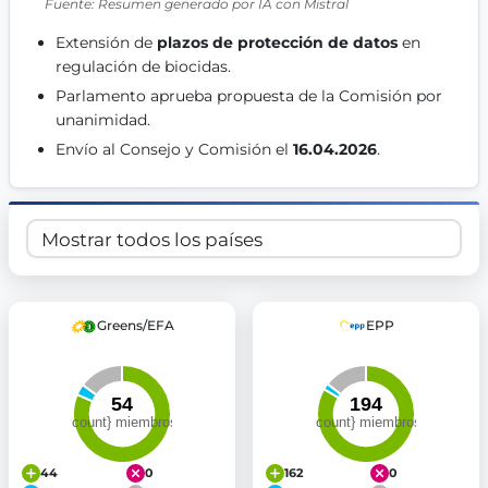
Fuente: Resumen generado por IA con Mistral
Get Involved
Extensión de 
plazos de protección de datos
 en 
Become a member:
Join us to advance digital democracy
regulación de biocidas. 
Volunteer:
Contribute your skills in technology, design, poli
Parlamento aprueba propuesta de la Comisión por 
Support democracy:
Help us strengthen accountability and b
unanimidad. 
Envío al Consejo y Comisión el 
16.04.2026
. 
Greens/EFA
EPP
44
0
162
0