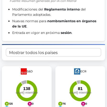
Fuente: Resumen generado por IA con Mistral
Get Involved
Modificaciones del 
Reglamento interno
 del 
Become a member:
Join us to advance digital democracy
Parlamento adoptadas. 
Volunteer:
Contribute your skills in technology, design, poli
Nuevas normas para 
nombramientos en órganos 
Support democracy:
Help us strengthen accountability and b
de la UE
. 
Entrada en vigor en próxima 
sesión
. 
S&D
ECR
125
0
76
0