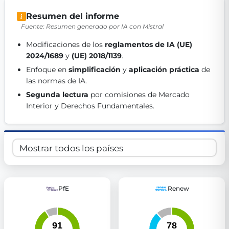
Get Involved
Resumen del informe
Fuente: Resumen generado por IA con Mistral
Become a member:
Join us to advance digital democracy
Volunteer:
Contribute your skills in technology, design, poli
Modificaciones de los 
reglamentos de IA (UE) 
Support democracy:
Help us strengthen accountability and b
2024/1689
 y 
(UE) 2018/1139
. 
Enfoque en 
simplificación
 y 
aplicación práctica
 de 
las normas de IA. 
Segunda lectura
 por comisiones de Mercado 
Interior y Derechos Fundamentales. 
PfE
Renew