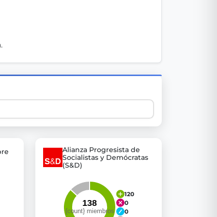
 explore thousands of EU Parliament votes in a clear and
. 
Alianza Progresista de
bre
Socialistas y Demócratas
(S&D)
120
0
0