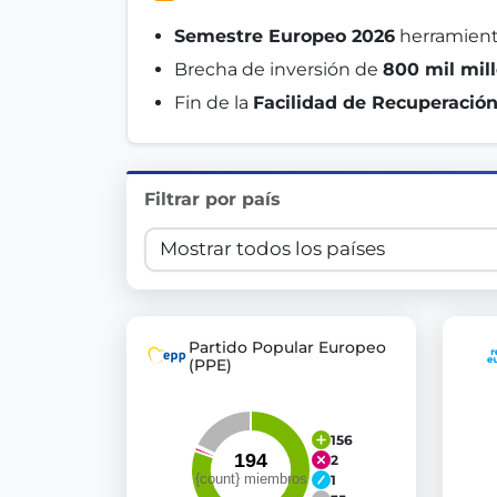
Innovation in Transparency
Semestre Europeo 2026
 herramient
Brecha de inversión de 
800 mil mil
We built
Check Some Votes (CSV)
, one of Germany's mo
Fin de la 
Facilidad de Recuperación
Get Involved
Become a member:
Join us to advance digital de
Filtrar por país
Volunteer:
Contribute your skills in technology, desig
Support democracy:
Help us strengthen accountabili
Partido Popular Europeo
(PPE)
156
2
1