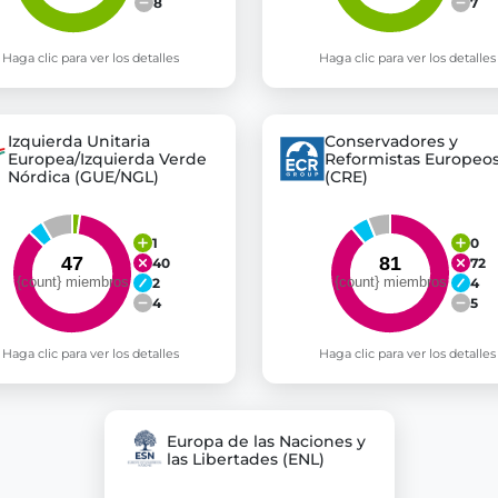
8
7
Haga clic para ver los detalles
Haga clic para ver los detalles
Izquierda Unitaria
Conservadores y
Europea/Izquierda Verde
Reformistas Europeo
Nórdica (GUE/NGL)
(CRE)
1
0
40
72
2
4
4
5
Haga clic para ver los detalles
Haga clic para ver los detalles
Europa de las Naciones y
las Libertades (ENL)