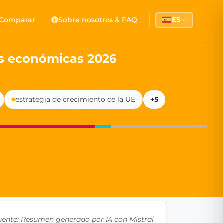
 Democracy
Comparar
Sobre nosotros & FAQ
ES
l democracy, government transparency, and citizen partici
as económicas 2026
estrategia de crecimiento de la UE
+5
uente: Resumen generado por IA con Mistral