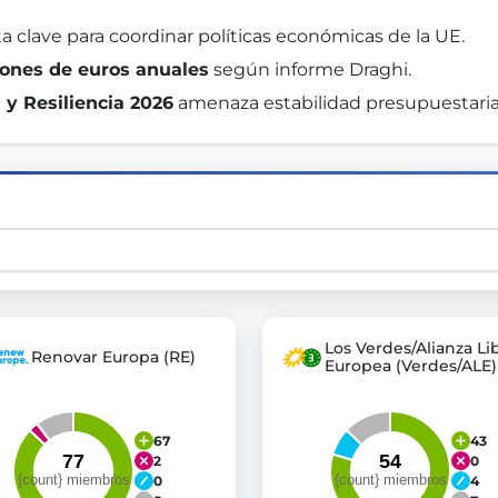
a clave para coordinar políticas económicas de la UE. 
lones de euros anuales
 según informe Draghi. 
st advanced transparency platforms, which lets citizens
 y Resiliencia 2026
 amenaza estabilidad presupuestaria
mocracy and transparency in Germany and Europe.
n, policy, or activism.
ty and bring politics closer to citizens.
Los Verdes/Alianza Li
Renovar Europa (RE)
Europea (Verdes/ALE)
67
43
2
0
0
4