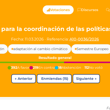
ts — Directly Shaping
Votaciones
Discursos
registered political party in Germany dedicated to digita
para la coordinación de las polític
t since 2024
Fecha: 11.03.2026
·
Referencia:
A10-0036/2026
r and PdF co-founder
ión
adaptación al cambio climático
Semestre Europeo
rmany's youngest mayor at 19 years old
Resultado general
392
A favor
219
En contra
18
Abstención
112
No votó
aping democracy").
←
Anterior
Enmiendas (15)
Siguiente
→
ng
cy
icy
F