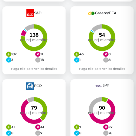
S&D
Greens/EFA
107
11
45
0
2
18
1
8
Haga clic para ver los detalles
Haga clic para ver los detalles
ECR
PfE
31
41
7
57
0
7
0
26