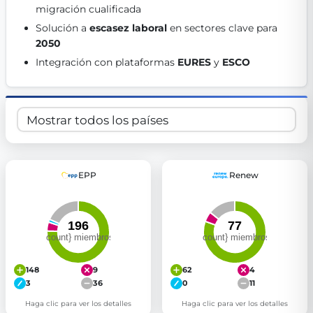
migración cualificada 
Get Involved
Solución a 
escasez laboral
 en sectores clave para 
Become a member:
Join us to advance digital democracy
2050
Volunteer:
Contribute your skills in technology, design, poli
Integración con plataformas 
EURES
 y 
ESCO
Support democracy:
Help us strengthen accountability and b
EPP
Renew
148
9
62
4
3
36
0
11
Haga clic para ver los detalles
Haga clic para ver los detalles