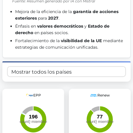
Fuente: Resumen generado por IA con Mistral
Get Involved
Mejora de la eficiencia de la 
garantía de acciones 
Become a member:
Join us to advance digital democracy
exteriores
 para 
2027
. 
Volunteer:
Contribute your skills in technology, design, poli
Énfasis en 
valores democráticos
 y 
Estado de 
Support democracy:
Help us strengthen accountability and b
derecho
 en países socios. 
Fortalecimiento de la 
visibilidad de la UE
 mediante 
estrategias de comunicación unificadas. 
EPP
Renew