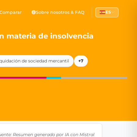
 Democracy
Comparar
Sobre nosotros & FAQ
ES
l democracy, government transparency, and citizen partici
n materia de insolvencia
iquidación de sociedad mercantil
+7
uente: Resumen generado por IA con Mistral