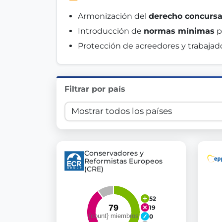
Innovation in Transparency
Armonización del 
derecho concursa
Introducción de 
normas mínimas
 
We built
Check Some Votes (CSV)
, one of Germany's mo
Protección de acreedores y trabaja
Get Involved
Become a member:
Join us to advance digital de
Filtrar por país
Volunteer:
Contribute your skills in technology, desig
Support democracy:
Help us strengthen accountabili
Conservadores y
Reformistas Europeos
(CRE)
52
19
0