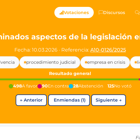
ts — Directly Shaping
Votaciones
Discursos
registered political party in Germany dedicated to digita
nados aspectos de la legislación e
t since 2024
Fecha: 10.03.2026
·
Referencia:
A10-0126/2025
r and PdF co-founder
lvencia
procedimiento judicial
empresa en crisis
l
rmany's youngest mayor at 19 years old
Resultado general
498
A favor
90
En contra
28
Abstención
125
No votó
aping democracy").
←
Anterior
Enmiendas (1)
Siguiente
→
ng
cy
icy
F