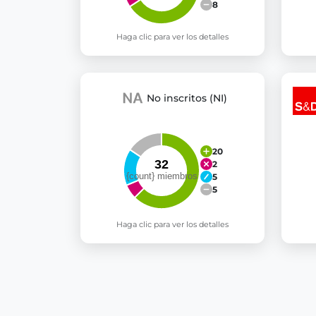
8
Haga clic para ver los detalles
No inscritos (NI)
20
2
5
5
Haga clic para ver los detalles