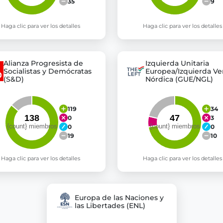
35
9
Haga clic para ver los detalles
Haga clic para ver los detalles
Alianza Progresista de
Izquierda Unitaria
Socialistas y Demócratas
Europea/Izquierda Ve
(S&D)
Nórdica (GUE/NGL)
119
34
0
3
0
0
19
10
Haga clic para ver los detalles
Haga clic para ver los detalles
Europa de las Naciones y
las Libertades (ENL)