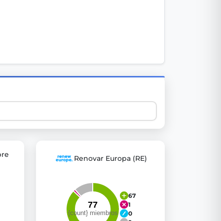
 explore thousands of EU Parliament votes in a clear and
bre
Renovar Europa (RE)
67
1
0