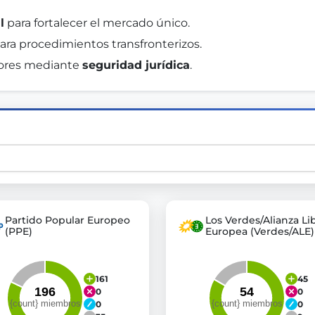
l
 para fortalecer el mercado único. 
para procedimientos transfronterizos. 
st advanced transparency platforms, which lets citizens
dores mediante 
seguridad jurídica
. 
mocracy and transparency in Germany and Europe.
n, policy, or activism.
ty and bring politics closer to citizens.
Partido Popular Europeo
Los Verdes/Alianza Li
(PPE)
Europea (Verdes/ALE)
161
45
0
0
0
0