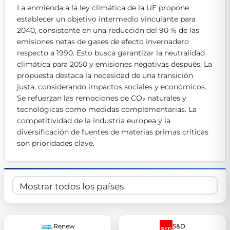
La enmienda a la ley climática de la UE propone 
Get Involved
establecer un objetivo intermedio vinculante para 
Become a member:
2040, consistente en una reducción del 90 % de las 
Join us to advance digital democracy
Volunteer:
Contribute your skills in technology, design, poli
emisiones netas de gases de efecto invernadero 
Support democracy:
Help us strengthen accountability and b
respecto a 1990. Esto busca garantizar la neutralidad 
climática para 2050 y emisiones negativas después. La 
propuesta destaca la necesidad de una transición 
justa, considerando impactos sociales y económicos. 
Se refuerzan las remociones de CO₂ naturales y 
tecnológicas como medidas complementarias. La 
competitividad de la industria europea y la 
diversificación de fuentes de materias primas críticas 
son prioridades clave.
Renew
S&D