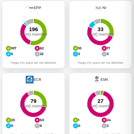
EPP
NI
107
62
10
17
5
22
3
3
Haga clic para ver los detalles
Haga clic para ver los detalles
ECR
ESN
23
50
1
24
0
6
0
2