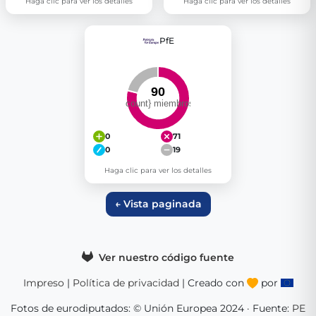
Haga clic para ver los detalles
Haga clic para ver los detalles
PfE
0
71
0
19
Haga clic para ver los detalles
← Vista paginada
Ver nuestro código fuente
Impreso
|
Política de privacidad
| Creado con
por
Fotos de eurodiputados: © Unión Europea 2024 · Fuente:
PE