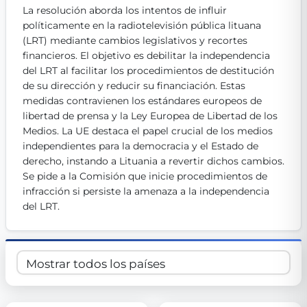
La resolución aborda los intentos de influir 
Get Involved
políticamente en la radiotelevisión pública lituana 
Become a member:
(LRT) mediante cambios legislativos y recortes 
Join us to advance digital democracy
Volunteer:
Contribute your skills in technology, design, poli
financieros. El objetivo es debilitar la independencia 
Support democracy:
Help us strengthen accountability and b
del LRT al facilitar los procedimientos de destitución 
de su dirección y reducir su financiación. Estas 
medidas contravienen los estándares europeos de 
libertad de prensa y la Ley Europea de Libertad de los 
Medios. La UE destaca el papel crucial de los medios 
independientes para la democracia y el Estado de 
derecho, instando a Lituania a revertir dichos cambios. 
Se pide a la Comisión que inicie procedimientos de 
infracción si persiste la amenaza a la independencia 
del LRT.