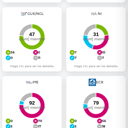
GUE/NGL
NI
36
0
7
10
0
11
7
7
Haga clic para ver los detalles
Haga clic para ver los detalles
PfE
ECR
0
70
0
56
5
17
5
18