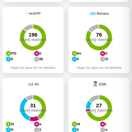
EPP
Renew
170
0
64
0
0
26
0
12
Haga clic para ver los detalles
Haga clic para ver los detalles
NI
ESN
13
4
19
1
11
3
3
4