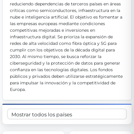
reduciendo dependencias de terceros países en áreas 
Get Involved
críticas como semiconductores, infraestructura en la 
nube e inteligencia artificial. El objetivo es fomentar a 
Become a member:
Join us to advance digital democracy
Volunteer:
Contribute your skills in technology, design, poli
las empresas europeas mediante condiciones 
Support democracy:
Help us strengthen accountability and b
competitivas mejoradas e inversiones en 
infraestructura digital. Se prioriza la expansión de 
redes de alta velocidad como fibra óptica y 5G para 
cumplir con los objetivos de la década digital para 
2030. Al mismo tiempo, se busca reforzar la 
ciberseguridad y la protección de datos para generar 
confianza en las tecnologías digitales. Los fondos 
públicos y privados deben utilizarse estratégicamente 
para impulsar la innovación y la competitividad de 
Europa.