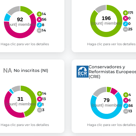
171
14
0
56
0
8
25
14
Haga clic para ver los detalles
Haga clic para ver los detalles
Conservadores y
No inscritos (NI)
Reformistas Europeo
(CRE)
14
4
13
6
1
56
3
13
Haga clic para ver los detalles
Haga clic para ver los detalles