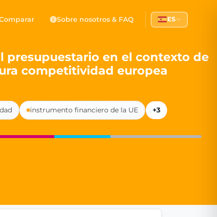
 Democracy
Comparar
Sobre nosotros & FAQ
ES
l democracy, government transparency, and citizen partici
ol presupuestario en el contexto de
utura competitividad europea
idad
instrumento financiero de la UE
+3