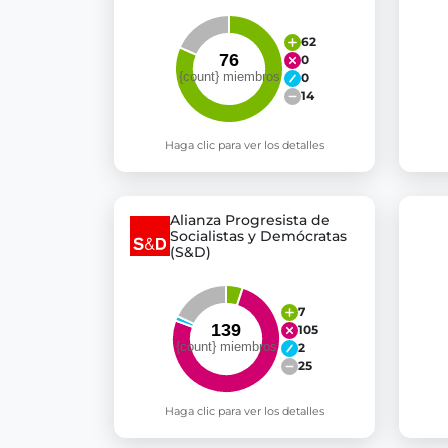
62
0
0
14
Haga clic para ver los detalles
Alianza Progresista de
Socialistas y Demócratas
(S&D)
7
105
2
25
Haga clic para ver los detalles