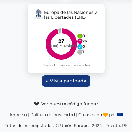
Europa de las Naciones y
las Libertades (ENL)
0
26
0
1
Haga clic para ver los detalles
← Vista paginada
Ver nuestro código fuente
Impreso
|
Política de privacidad
| Creado con
por
Fotos de eurodiputados: © Unión Europea 2024 · Fuente:
PE