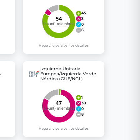
45
3
0
6
Haga clic para ver los detalles
Izquierda Unitaria
s
Europea/Izquierda Verde
Nórdica (GUE/NGL)
1
38
0
8
Haga clic para ver los detalles