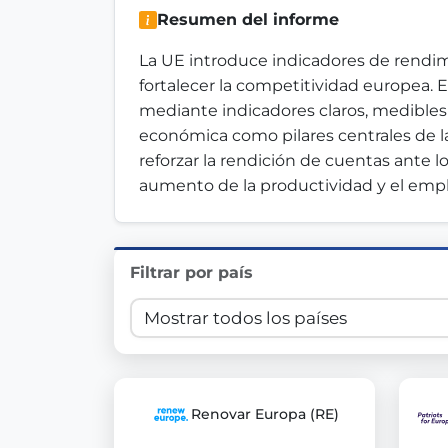
Resumen del informe
Innovation in Transparency
La UE introduce indicadores de rendimi
We built
Check Some Votes (CSV)
, one of Germany's mo
fortalecer la competitividad europea. E
mediante indicadores claros, medibles y
Get Involved
económica como pilares centrales de la
reforzar la rendición de cuentas ante 
Become a member:
Join us to advance digital de
aumento de la productividad y el empl
Volunteer:
Contribute your skills in technology, desig
Support democracy:
Help us strengthen accountabili
Filtrar por país
Renovar Europa (RE)