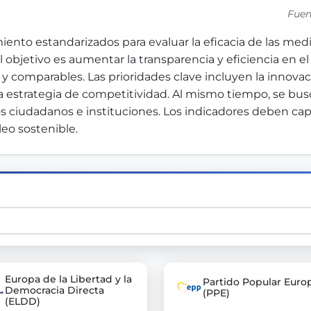
Fuen
ento estandarizados para evaluar la eficacia de las medi
st advanced transparency platforms, which lets citizens
l objetivo es aumentar la transparencia y eficiencia en e
 comparables. Las prioridades clave incluyen la innovaci
 estrategia de competitividad. Al mismo tiempo, se busca
los ciudadanos e instituciones. Los indicadores deben cap
mocracy and transparency in Germany and Europe.
eo sostenible.
n, policy, or activism.
ty and bring politics closer to citizens.
Europa de la Libertad y la
Partido Popular Euro
Democracia Directa
(PPE)
(ELDD)