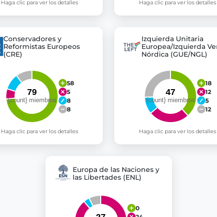
Haga clic para ver los detalles
Haga clic para ver los detalles
Conservadores y
Izquierda Unitaria
Reformistas Europeos
Europea/Izquierda Ve
(CRE)
Nórdica (GUE/NGL)
58
18
5
12
8
5
8
12
Haga clic para ver los detalles
Haga clic para ver los detalles
Europa de las Naciones y
las Libertades (ENL)
0
24