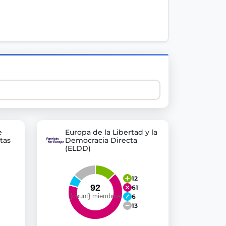
 explore thousands of EU Parliament votes in a clear and
e
Europa de la Libertad y la
tas
Democracia Directa
(ELDD)
12
61
6
13