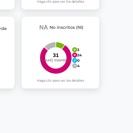
Haga clic para ver los detalles
No inscritos (NI)
rde
3
24
0
4
Haga clic para ver los detalles