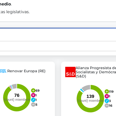
medio
. 
s legislativas. 
st advanced transparency platforms, which lets citizens
mocracy and transparency in Germany and Europe.
n, policy, or activism.
ty and bring politics closer to citizens.
Alianza Progresista d
Renovar Europa (RE)
Socialistas y Demócra
(S&D)
69
119
1
1
1
3
5
16