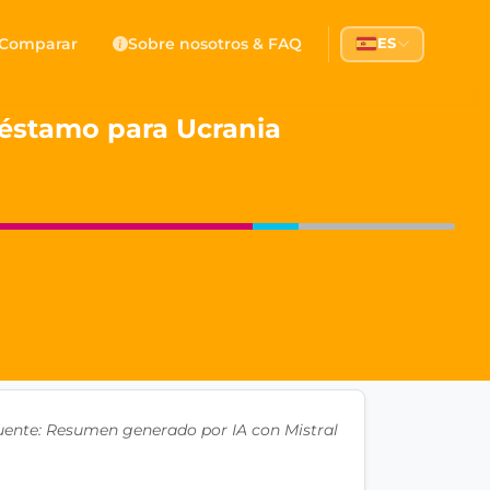
 Democracy
Comparar
Sobre nosotros & FAQ
ES
l democracy, government transparency, and citizen partici
réstamo para Ucrania
uente: Resumen generado por IA con Mistral