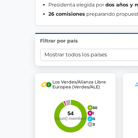
Presidenta elegida por 
dos años y 
Innovation in Transparency
26 comisiones
 preparando propuesta
We built
Check Some Votes (CSV)
, one of Germany's mo
Get Involved
Filtrar por país
Become a member:
Join us to advance digital de
Volunteer:
Contribute your skills in technology, desig
Support democracy:
Help us strengthen accountabili
Los Verdes/Alianza Libre
Europea (Verdes/ALE)
50
1
0
3