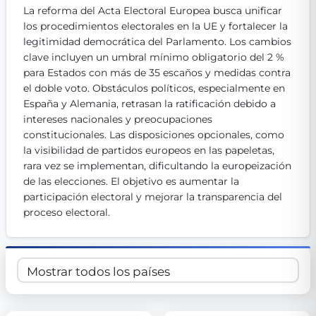
La reforma del Acta Electoral Europea busca unificar 
Get Involved
los procedimientos electorales en la UE y fortalecer la 
Become a member:
legitimidad democrática del Parlamento. Los cambios 
Join us to advance digital democracy
Volunteer:
Contribute your skills in technology, design, poli
clave incluyen un umbral mínimo obligatorio del 2 % 
Support democracy:
Help us strengthen accountability and b
para Estados con más de 35 escaños y medidas contra 
el doble voto. Obstáculos políticos, especialmente en 
España y Alemania, retrasan la ratificación debido a 
intereses nacionales y preocupaciones 
constitucionales. Las disposiciones opcionales, como 
la visibilidad de partidos europeos en las papeletas, 
rara vez se implementan, dificultando la europeización 
de las elecciones. El objetivo es aumentar la 
participación electoral y mejorar la transparencia del 
proceso electoral.