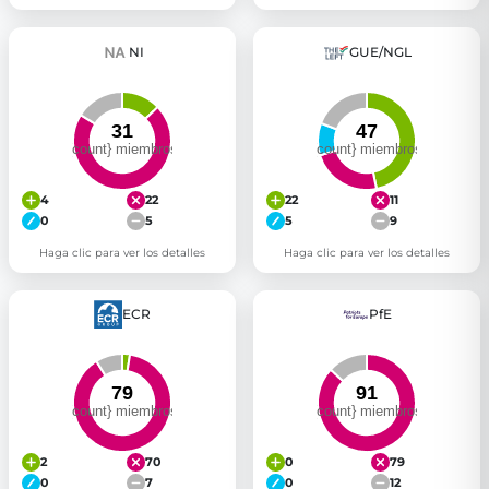
NI
GUE/NGL
4
22
22
11
0
5
5
9
Haga clic para ver los detalles
Haga clic para ver los detalles
ECR
PfE
2
70
0
79
0
7
0
12