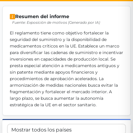
Get Involved
Resumen del informe
Become a member:
Join us to advance digital democracy
Fuente: Exposición de motivos (Generado por IA)
Volunteer:
Contribute your skills in technology, design, poli
Support democracy:
Help us strengthen accountability and b
El reglamento tiene como objetivo fortalecer la 
seguridad del suministro y la disponibilidad de 
medicamentos críticos en la UE. Establece un marco 
para diversificar las cadenas de suministro e incentivar 
inversiones en capacidades de producción local. Se 
presta especial atención a medicamentos antiguos y 
sin patente mediante apoyos financieros y 
procedimientos de aprobación acelerados. La 
armonización de medidas nacionales busca evitar la 
fragmentación y fortalecer el mercado interior. A 
largo plazo, se busca aumentar la autonomía 
estratégica de la UE en el sector sanitario.