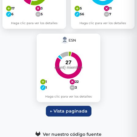
17
3
5
11
6
5
56
7
Haga clic para ver los detalles
Haga clic para ver los detalles
ESN
1
22
1
3
Haga clic para ver los detalles
← Vista paginada
Ver nuestro código fuente