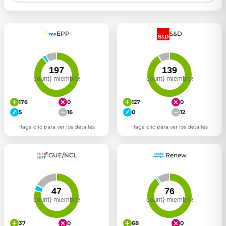
EPP
S&D
176
0
127
0
5
16
0
12
Haga clic para ver los detalles
Haga clic para ver los detalles
GUE/NGL
Renew
37
0
68
0