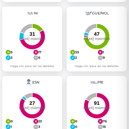
NI
GUE/NGL
5
17
35
1
3
6
2
9
Haga clic para ver los detalles
Haga clic para ver los detalles
ESN
PfE
0
23
0
76
1
3
0
15