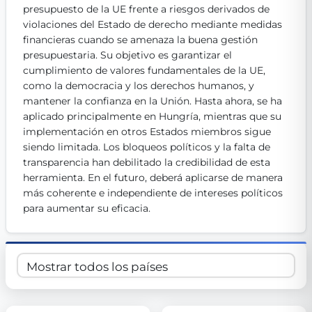
presupuesto de la UE frente a riesgos derivados de 
Get Involved
violaciones del Estado de derecho mediante medidas 
financieras cuando se amenaza la buena gestión 
Become a member:
Join us to advance digital democracy
Volunteer:
Contribute your skills in technology, design, poli
presupuestaria. Su objetivo es garantizar el 
Support democracy:
Help us strengthen accountability and b
cumplimiento de valores fundamentales de la UE, 
como la democracia y los derechos humanos, y 
mantener la confianza en la Unión. Hasta ahora, se ha 
aplicado principalmente en Hungría, mientras que su 
implementación en otros Estados miembros sigue 
siendo limitada. Los bloqueos políticos y la falta de 
transparencia han debilitado la credibilidad de esta 
herramienta. En el futuro, deberá aplicarse de manera 
más coherente e independiente de intereses políticos 
para aumentar su eficacia.